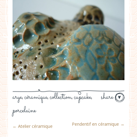
arye
céramique
collection
cupcake
share
,
,
,
,
porcelaine
Pendentif en céramique
→
←
Atelier céramique