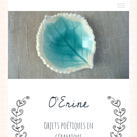
a propos
boutiques de créateurs
contact
politique de confidentialité
O'Erine
Objets poétiques en