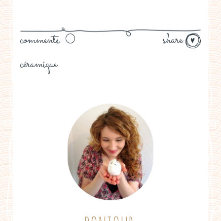
comments: 0
share
céramique