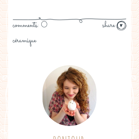
comments: 0
share
céramique