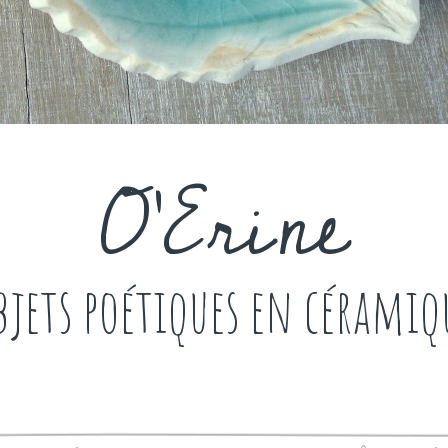
O'Erine
bjets poétiques en céramiq