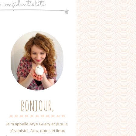
e confidentialité
BONJOUR,
Je m’appelle Arye Guery et je suis
céramiste. Actu, dates et lieux