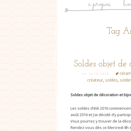
a propos
bo
Tag Ar
Soldes objet de
céram
21 JUIN 2016
créateur
,
soldes
,
solde
Soldes objet de décoration et bij
Les soldes d’été 2016 commencent 
août 2016 et j’ai décidé d’y partici
Vous pourrez y trouver de la décora
Rendez-vous dès ce Mercredi 8h 