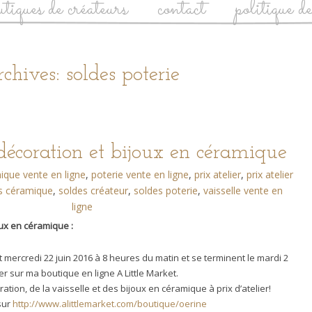
utiques de créateurs
contact
politique d
chives: soldes poterie
 décoration et bijoux en céramique
ique vente en ligne
,
poterie vente en ligne
,
prix atelier
,
prix atelier
s céramique
,
soldes créateur
,
soldes poterie
,
vaisselle vente en
ligne
oux en céramique :
mercredi 22 juin 2016 à 8 heures du matin et se terminent le mardi 2
per sur ma boutique en ligne A Little Market.
tion, de la vaisselle et des bijoux en céramique à prix d’atelier!
sur
http://www.alittlemarket.com/boutique/oerine