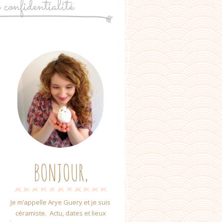
e confidentialité
BONJOUR,
Je m’appelle Arye Guery et je suis
céramiste. Actu, dates et lieux