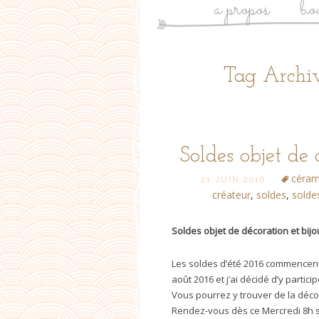
a propos
bo
Tag Archiv
Soldes objet de
céram
21 JUIN 2016
créateur
,
soldes
,
solde
Soldes objet de décoration et bij
Les soldes d’été 2016 commencent 
août 2016 et j’ai décidé d’y partici
Vous pourrez y trouver de la décora
Rendez-vous dès ce Mercredi 8h 