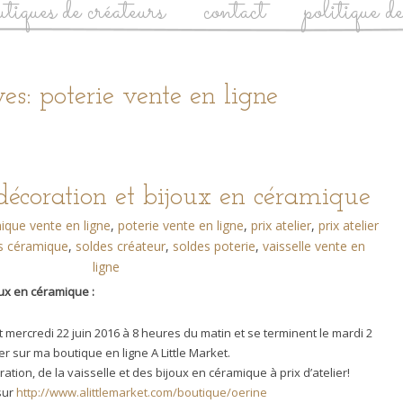
utiques de créateurs
contact
politique d
es: poterie vente en ligne
 décoration et bijoux en céramique
ique vente en ligne
,
poterie vente en ligne
,
prix atelier
,
prix atelier
s céramique
,
soldes créateur
,
soldes poterie
,
vaisselle vente en
ligne
oux en céramique :
mercredi 22 juin 2016 à 8 heures du matin et se terminent le mardi 2
per sur ma boutique en ligne A Little Market.
tion, de la vaisselle et des bijoux en céramique à prix d’atelier!
sur
http://www.alittlemarket.com/boutique/oerine