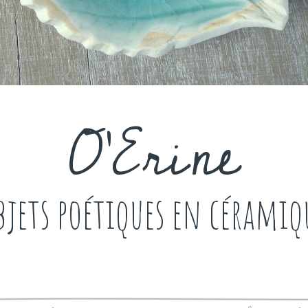
O'Erine
bjets poétiques en céramiq