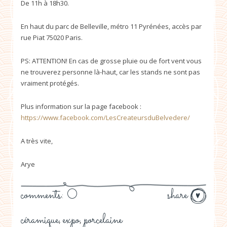
De 11h à 18h30.
En haut du parc de Belleville, métro 11 Pyrénées, accès par
rue Piat 75020 Paris.
PS: ATTENTION! En cas de grosse pluie ou de fort vent vous
ne trouverez personne là-haut, car les stands ne sont pas
vraiment protégés.
Plus information sur la page facebook :
https://www.facebook.com/LesCreateursduBelvedere/
A très vite,
Arye
comments: 0
share
céramique
expo
porcelaine
,
,