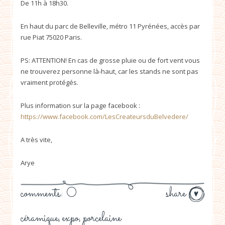
De 11h à 18h30.
En haut du parc de Belleville, métro 11 Pyrénées, accès par
rue Piat 75020 Paris.
PS: ATTENTION! En cas de grosse pluie ou de fort vent vous
ne trouverez personne là-haut, car les stands ne sont pas
vraiment protégés.
Plus information sur la page facebook :
https://www.facebook.com/LesCreateursduBelvedere/
A très vite,
Arye
comments: 0
share
céramique
expo
porcelaine
,
,