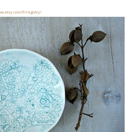
ww.etsy.com/fr/registry/