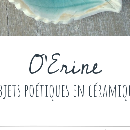
O'Erine
bjets poétiques en céramiq