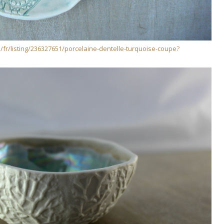
/fr/listing/236327651/porcelaine-dentelle-turquoise-coupe?