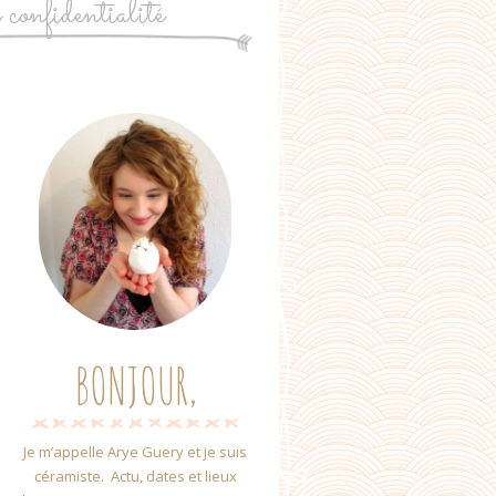
e confidentialité
BONJOUR,
Je m’appelle Arye Guery et je suis
céramiste. Actu, dates et lieux