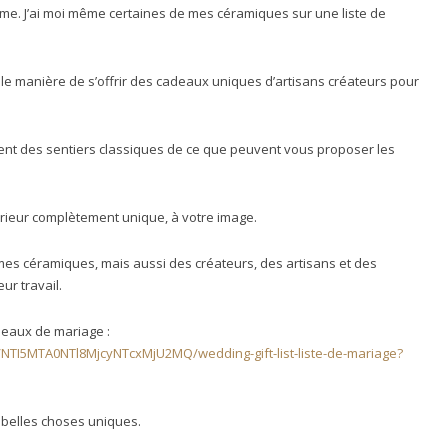
rme. J’ai moi même certaines de mes céramiques sur une liste de
belle manière de s’offrir des cadeaux uniques d’artisans créateurs pour
ent des sentiers classiques de ce que peuvent vous proposer les
rieur complètement unique, à votre image.
mes céramiques, mais aussi des créateurs, des artisans et des
ur travail.
adeaux de mariage :
/NTI5MTA0NTl8MjcyNTcxMjU2MQ/wedding-gift-list-liste-de-mariage?
e belles choses uniques.