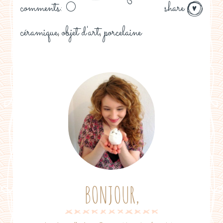
comments: 0
share
céramique
objet d'art
porcelaine
,
,
BONJOUR,