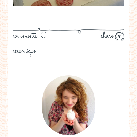
comments: 0
share
céramique