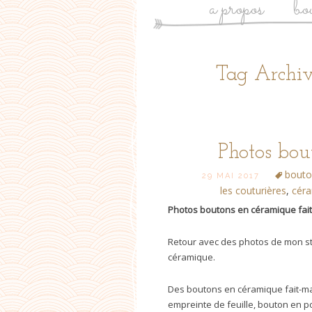
a propos
bo
Tag Archiv
Photos bou
bouto
29 MAI 2017
les couturières
,
céra
Photos boutons en céramique fai
Retour avec des photos de mon st
céramique.
Des boutons en céramique fait-mai
empreinte de feuille, bouton en p