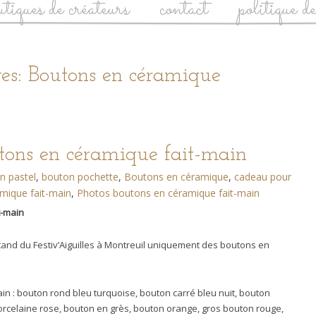
utiques de créateurs
contact
politique d
es: Boutons en céramique
tons en céramique fait-main
n pastel
,
bouton pochette
,
Boutons en céramique
,
cadeau pour
mique fait-main
,
Photos boutons en céramique fait-main
t-main
and du Festiv’Aiguilles à Montreuil uniquement des boutons en
n : bouton rond bleu turquoise, bouton carré bleu nuit, bouton
orcelaine rose, bouton en grès, bouton orange, gros bouton rouge,