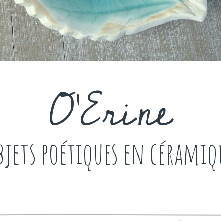
O'Erine
bjets poétiques en céramiq