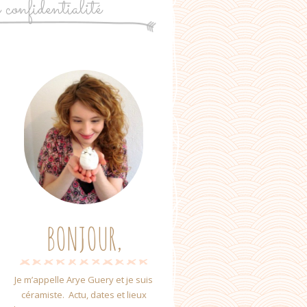
e confidentialité
BONJOUR,
Je m’appelle Arye Guery et je suis
céramiste. Actu, dates et lieux