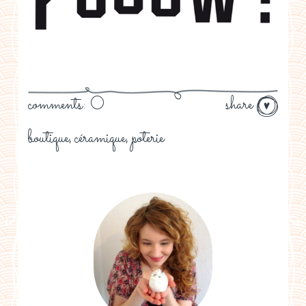
comments: 0
share
boutique
céramique
poterie
,
,