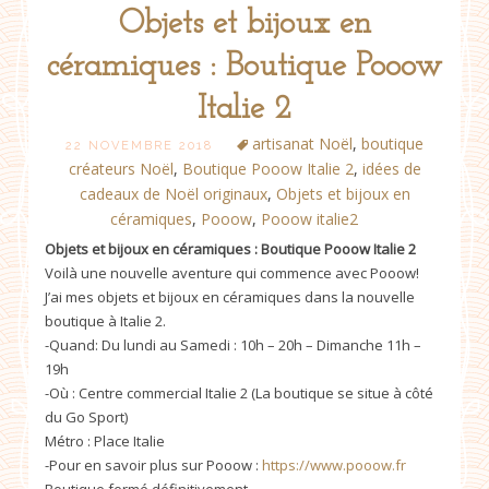
Objets et bijoux en
céramiques : Boutique Pooow
Italie 2
artisanat Noël
,
boutique
22 NOVEMBRE 2018
créateurs Noël
,
Boutique Pooow Italie 2
,
idées de
cadeaux de Noël originaux
,
Objets et bijoux en
céramiques
,
Pooow
,
Pooow italie2
Objets et bijoux en céramiques : Boutique Pooow Italie 2
Voilà une nouvelle aventure qui commence avec Pooow!
J’ai mes objets et bijoux en céramiques dans la nouvelle
boutique à Italie 2.
-Quand:
Du lundi au Samedi : 10h – 20h – Dimanche 11h –
19h
-Où : Centre commercial Italie 2 (La boutique se situe à côté
du Go Sport)
Métro : Place Italie
-Pour en savoir plus sur Pooow :
https://www.pooow.fr
Boutique fermé définitivement.