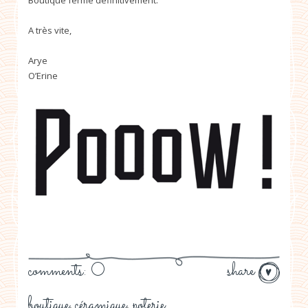
A très vite,
Arye
O’Erine
comments: 0
share
boutique
céramique
poterie
,
,