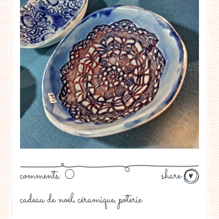
comments: 0
share
cadeau de noël
céramique
poterie
,
,