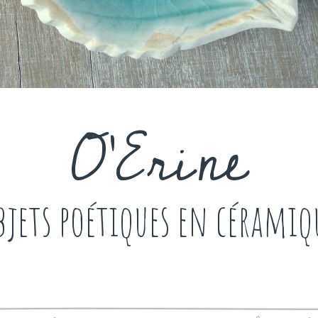
O'Erine
bjets poétiques en céramiq