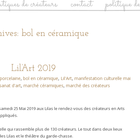
utiques de créateurs
contact
politique d
ives: bol en céramique
Lil’Art 2019
 porcelaine
,
bol en céramique
,
Lil'Art
,
manifestation culturelle mai
sanat d'art
,
marché céramiques
,
marché des créateurs
au samedi 25 Mai 2019 aux Lilas le rendez-vous des créateurs en Arts
appliqués.
urelle qui rassemble plus de 130 créateurs. Le tout dans deux lieux
des Lilas et le théâtre du garde-chasse.