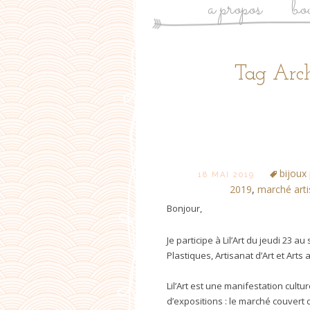
a propos
bo
Tag Arch
bijoux
18 MAI 2019
2019
,
marché arti
Bonjour,
Je participe à Lil’Art du jeudi 23 
Plastiques, Artisanat d’Art et Arts 
Lil’Art est une manifestation cult
d’expositions : le marché couvert 