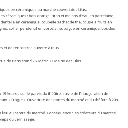
tiques en céramiques au marché couvert des Lilas.
es céramiques : bols orange, ciron et melons d’eau en porcelaine,
 dentelle en céramique, coupelle sachet de thé, coupe à fruits en
 grès, collier pendentif en porcelaine, bague en céramique, boucles
s et de rencontres ouverte à tous.
rue de Paris stand 76. Métro 11 Mairie des Lilas
à 19 heures sur le parvis du théâtre, suivie de l’inauguration de
bain » Fragile ». Ouverture des portes du marché et du théâtre à 20h.
ura lieu au centre du marché. Conséquence : les créateurs du marché
 temps du vernissage.