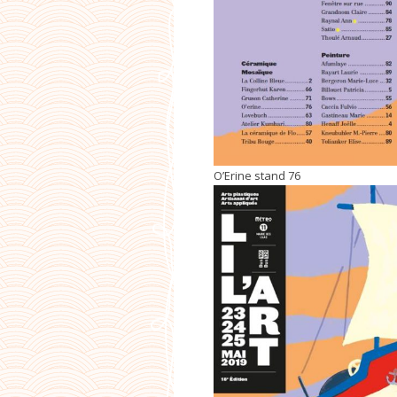
O’Erine stand 76