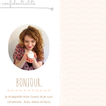
e confidentialité
BONJOUR,
Je m’appelle Arye Guery et je suis
céramiste. Actu, dates et lieux