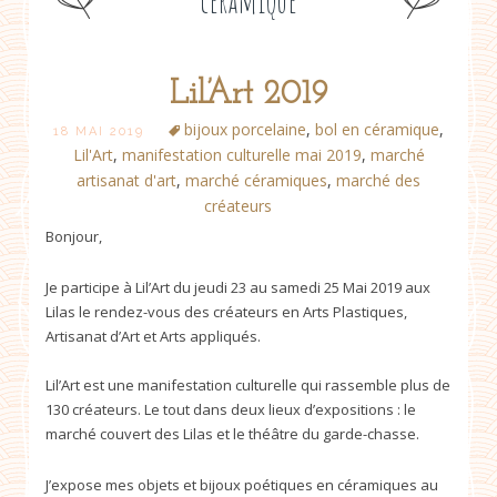
céramique
Lil’Art 2019
Post
bijoux porcelaine
,
bol en céramique
,
18 MAI 2019
Lil'Art
,
manifestation culturelle mai 2019
,
marché
navigation
artisanat d'art
,
marché céramiques
,
marché des
créateurs
Bonjour,
Je participe à Lil’Art du jeudi 23 au samedi 25 Mai 2019 aux
Lilas le rendez-vous des créateurs en Arts Plastiques,
Artisanat d’Art et Arts appliqués.
Lil’Art est une manifestation culturelle qui rassemble plus de
130 créateurs. Le tout dans deux lieux d’expositions : le
marché couvert des Lilas et le théâtre du garde-chasse.
J’expose mes objets et bijoux poétiques en céramiques au