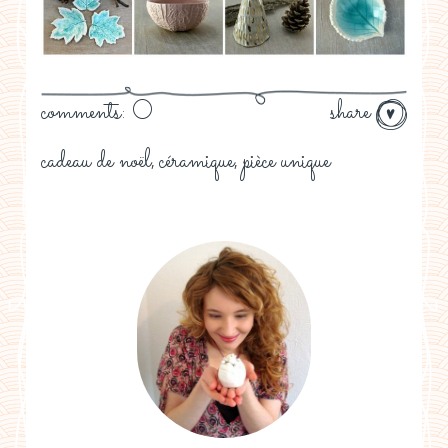
comments: 0
share
cadeau de noël
céramique
pièce unique
,
,