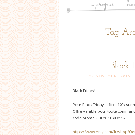
a propos
bo
Tag Arc
Black 
24 NOVEMBRE 2016
Black Friday!
Pour Black Friday j’offre -10% sur 
Offre valable pour toute command
code promo « BLACKFRIDAY »
https://www.etsy.com/fr/shop/Oe