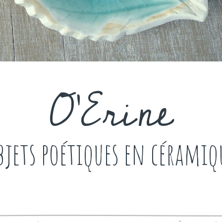
O'Erine
bjets poétiques en céramiq