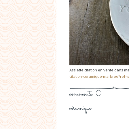
Assiette citation en vente dans m
citation-ceramique-marbree?ref
comments: 0
céramique