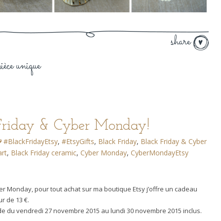
share
pièce unique
Friday & Cyber Monday!
#BlackFridayEtsy‎
,
#EtsyGifts
,
Black Friday
,
Black Friday & Cyber
art
,
Black Friday ceramic
,
Cyber Monday
,
CyberMondayEtsy
ber Monday, pour tout achat sur ma boutique Etsy j’offre un cadeau
r de 13 €.
e du vendredi 27 novembre 2015 au lundi 30 novembre 2015 inclus.