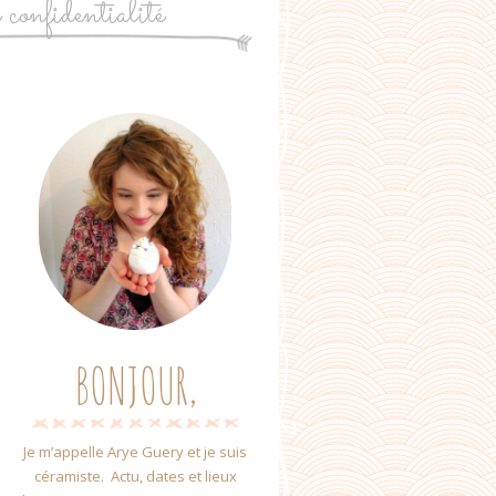
e confidentialité
BONJOUR,
Je m’appelle Arye Guery et je suis
céramiste. Actu, dates et lieux