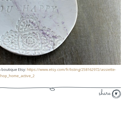
a boutique Etsy:
https://www.etsy.com/fr/listing/258162972/assiette-
=shop_home_active_2
share