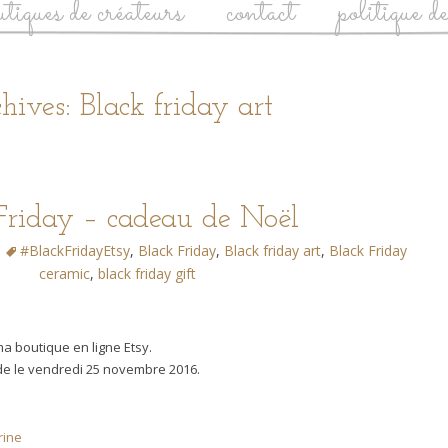
utiques de créateurs
contact
politique d
hives: Black friday art
Friday – cadeau de Noël
#BlackFridayEtsy‎
,
Black Friday
,
Black friday art
,
Black Friday
ceramic
,
black friday gift
ma boutique en ligne Etsy.
e le vendredi 25 novembre 2016.
rine