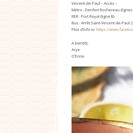
Vincent-de-Paul – Accès –
Métro : Denfert Rochereau (lignes 
RER : Port Royal (ligne B)
Bus : Arrêt Saint-Vincent-de-Paul (
Plus d’info ici :
https://www.facebo
A bientôt,
Arye
O’Erine