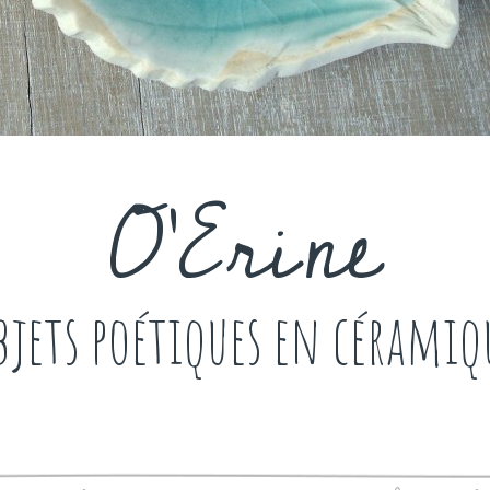
O'Erine
bjets poétiques en céramiq