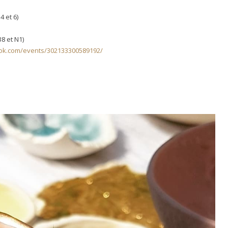
4 et 6)
38 et N1)
ok.com/events/302133300589192/