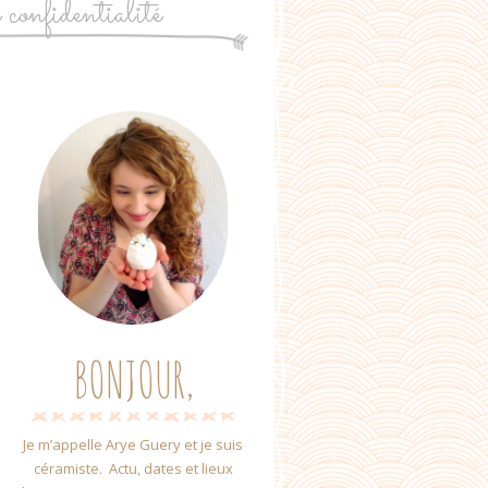
e confidentialité
BONJOUR,
Je m’appelle Arye Guery et je suis
céramiste. Actu, dates et lieux