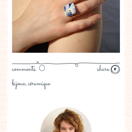
comments: 0
share
bijoux
céramique
,