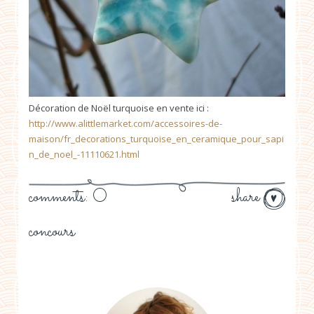
Décoration de Noël turquoise en vente ici :
http://www.alittlemarket.com/accessoires-de-
maison/fr_decorations_turquoise_en_ceramique_pour_sapi
n_de_noel_-11110621.html
comments: 0
share
concours