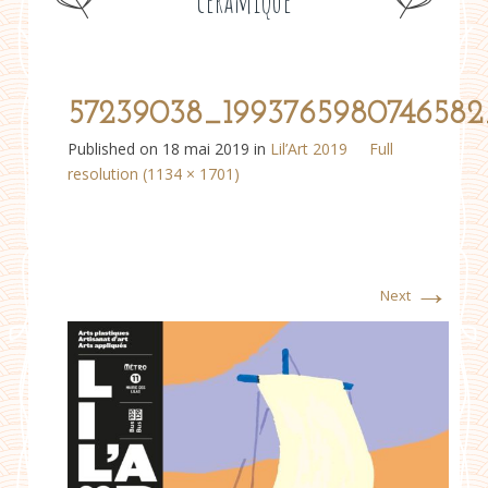
céramique
57239038_199376598074658
Published on
18 mai 2019
in
Lil’Art 2019
Full
resolution (1134 × 1701)
→
Next