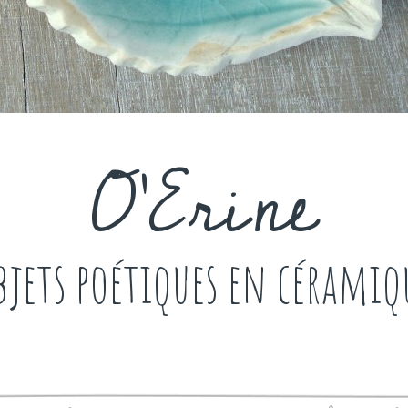
O'Erine
bjets poétiques en céramiq