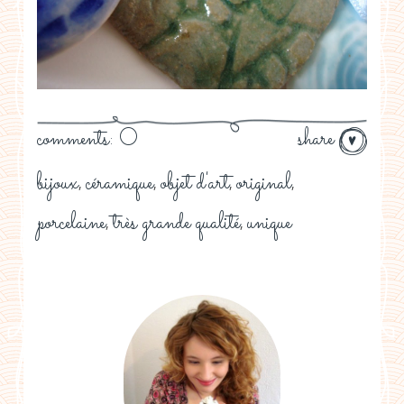
comments: 0
share
bijoux
céramique
objet d'art
original
,
,
,
,
porcelaine
très grande qualité
unique
,
,