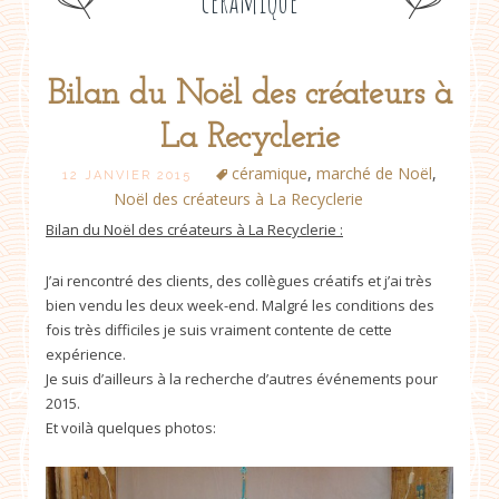
céramique
Bilan du Noël des créateurs à
Post
La Recyclerie
navigation
céramique
,
marché de Noël
,
12 JANVIER 2015
Noël des créateurs à La Recyclerie
Bilan du Noël des créateurs à La Recyclerie :
J’ai rencontré des clients, des collègues créatifs et j’ai très
bien vendu les deux week-end. Malgré les conditions des
fois très difficiles je suis vraiment contente de cette
expérience.
Je suis d’ailleurs à la recherche d’autres événements pour
2015.
Et voilà quelques photos: