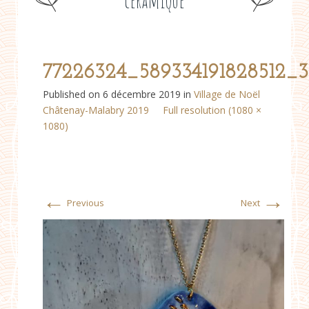
céramique
77226324_589334191828512_
Published on
6 décembre 2019
in
Village de Noël
Châtenay-Malabry 2019
Full resolution (1080 ×
1080)
←
→
Previous
Next