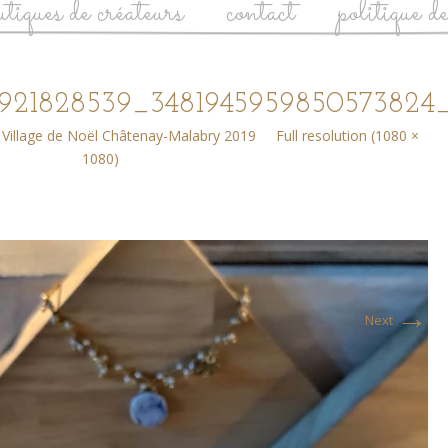
utiques de créateurs
contact
politique d
921828539_3481945959850573824
n
Village de Noël Châtenay-Malabry 2019
Full resolution (1080 ×
1080)
→
Next