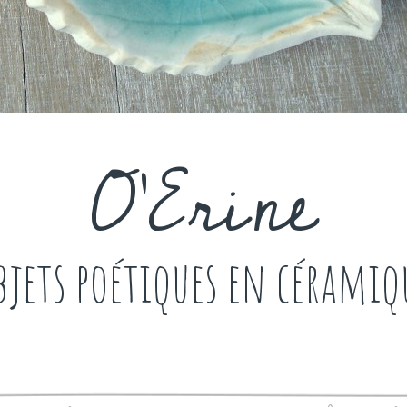
O'Erine
bjets poétiques en céramiq