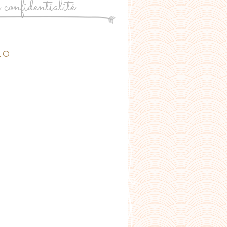
e confidentialité
_o