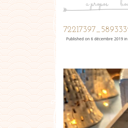
a propos
bo
72217397_589333
Published on
6 décembre 2019
i