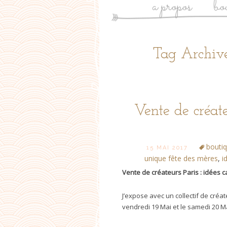
a propos
bo
Tag Archive
Vente de créate
bouti
15 MAI 2017
unique fête des mères
,
i
Vente de créateurs Paris : idées 
J’expose avec un collectif de cré
vendredi 19 Mai et le samedi 20 Ma