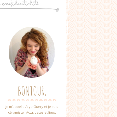
e confidentialité
BONJOUR,
Je m’appelle Arye Guery et je suis
céramiste. Actu, dates et lieux