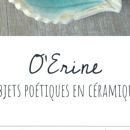
O'Erine
bjets poétiques en céramiq