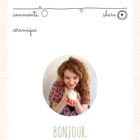
comments: 0
share
céramique
BONJOUR,