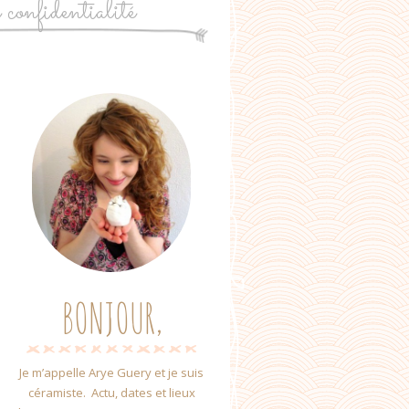
e confidentialité
BONJOUR,
Je m’appelle Arye Guery et je suis
céramiste. Actu, dates et lieux