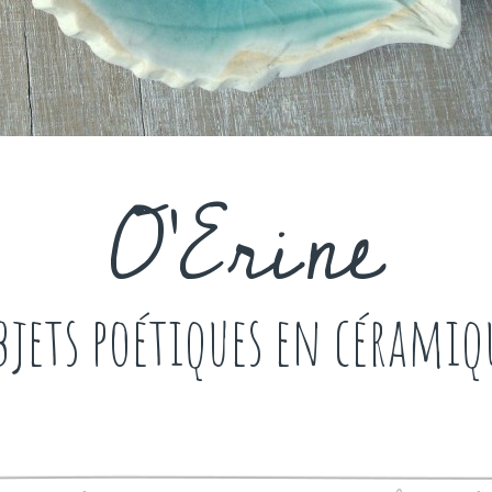
O'Erine
bjets poétiques en céramiq