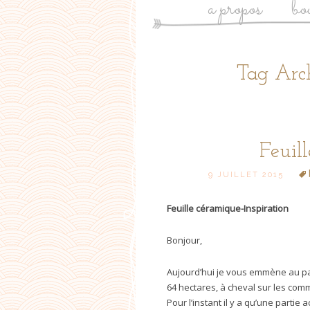
a propos
bo
Tag Arch
Feuil
9 JUILLET 2015
Feuille céramique-Inspiration
Bonjour,
Aujourd’hui je vous emmène au parc
64 hectares, à cheval sur les comm
Pour l’instant il y a qu’une partie