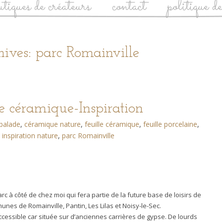
utiques de créateurs
contact
politique d
ives: parc Romainville
le céramique-Inspiration
balade
,
céramique nature
,
feuille céramique
,
feuille porcelaine
,
inspiration nature
,
parc Romainville
 à côté de chez moi qui fera partie de la future base de loisirs de
unes de Romainville, Pantin, Les Lilas et Noisy-le-Sec.
 accessible car située sur d’anciennes carrières de gypse. De lourds