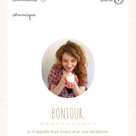
céramique
BONJOUR,
Je m’appelle Arye Guery et je suis céramiste.