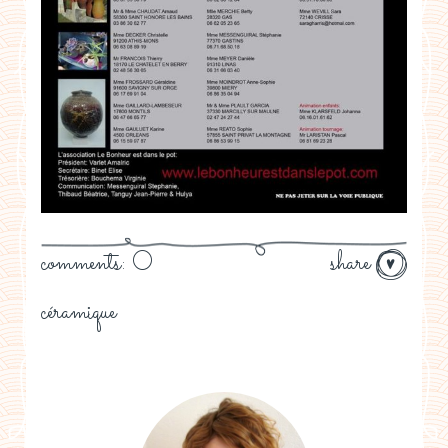
comments: 0
share
céramique