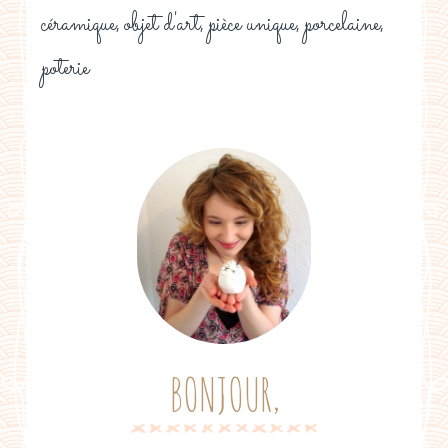
céramique
objet d'art
pièce unique
porcelaine
,
,
,
,
poterie
BONJOUR,