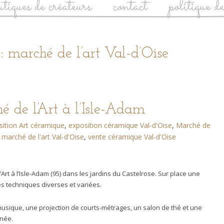
utiques de créateurs
contact
politique d
: marché de l’art Val-d’Oise
é de l’Art à l’Isle-Adam
sition Art céramique
,
exposition céramique Val-d'Oise
,
Marché de
,
marché de l'art Val-d'Oise
,
vente céramique Val-d'Oise
Art à l’Isle-Adam (95) dans les jardins du Castelrose. Sur place une
s techniques diverses et variées.
 musique, une projection de courts-métrages, un salon de thé et une
rnée.