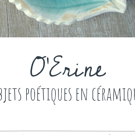
O'Erine
bjets poétiques en céramiq