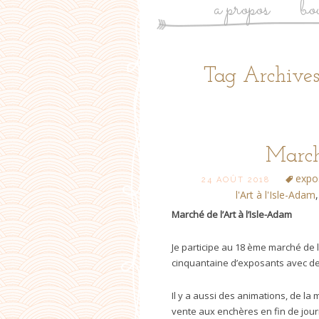
a propos
bo
Tag Archives
March
expo
24 AOÛT 2018
l'Art à l'Isle-Adam
Marché de l’Art à l’Isle-Adam
Je participe au 18 ème marché de l’
cinquantaine d’exposants avec de
Il y a aussi des animations, de la
vente aux enchères en fin de jou