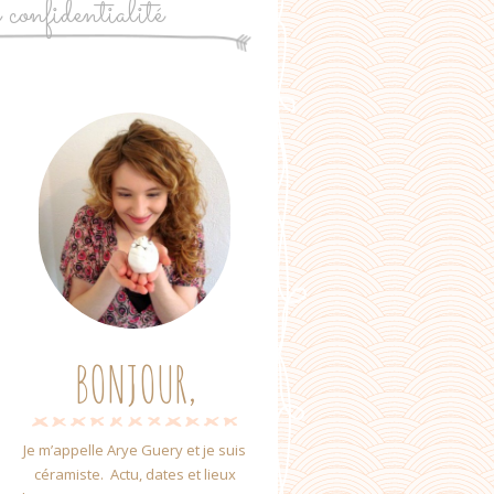
e confidentialité
BONJOUR,
Je m’appelle Arye Guery et je suis
céramiste. Actu, dates et lieux