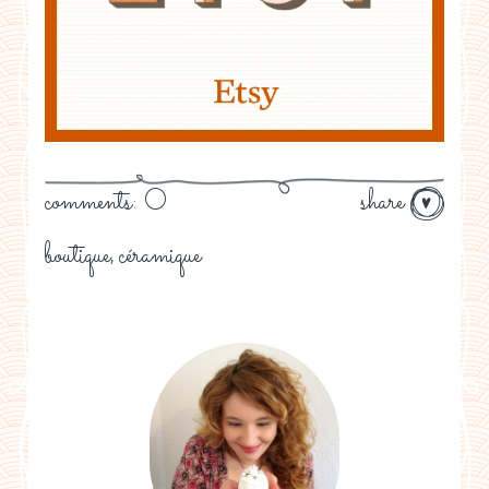
comments: 0
share
boutique
céramique
,