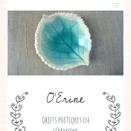
a propos
boutiques de créateurs
contact
politique de confidentialité
O'Erine
Objets poétiques en