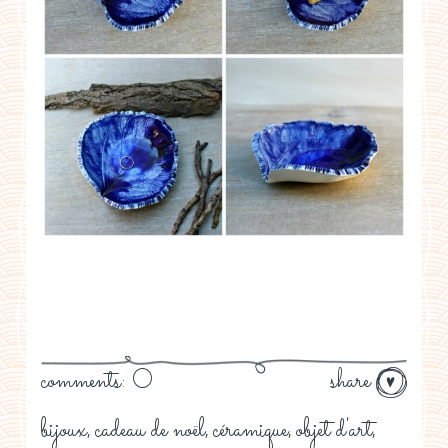
comments: 0
share
bijoux
cadeau de noël
céramique
objet d'art
,
,
,
,