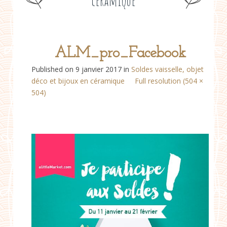
céramique
ALM_pro_Facebook
Published on
9 janvier 2017
in
Soldes vaisselle, objet
déco et bijoux en céramique
Full resolution (504 ×
504)