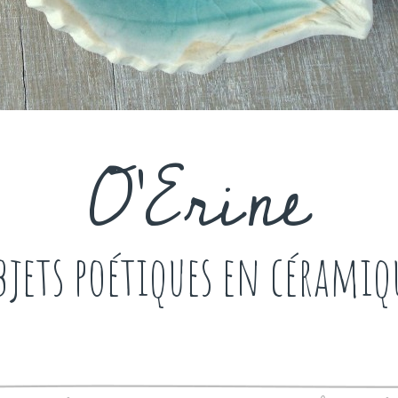
O'Erine
bjets poétiques en céramiq