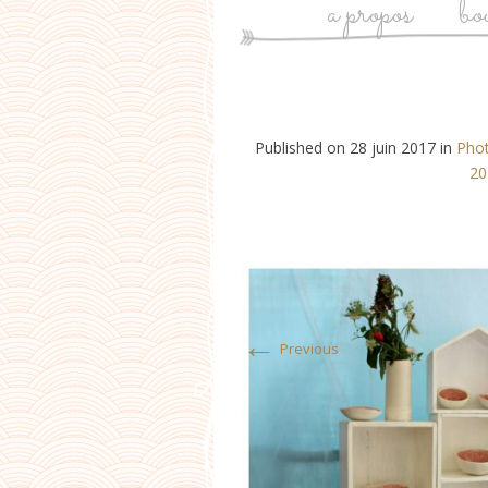
a propos
bo
Published on
28 juin 2017
in
Phot
20
←
Previous