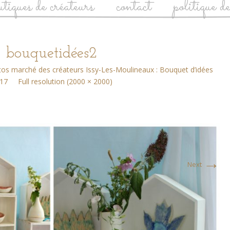
utiques de créateurs
contact
politique d
bouquetidées2
os marché des créateurs Issy-Les-Moulineaux : Bouquet d’idées
17
Full resolution (2000 × 2000)
→
Next