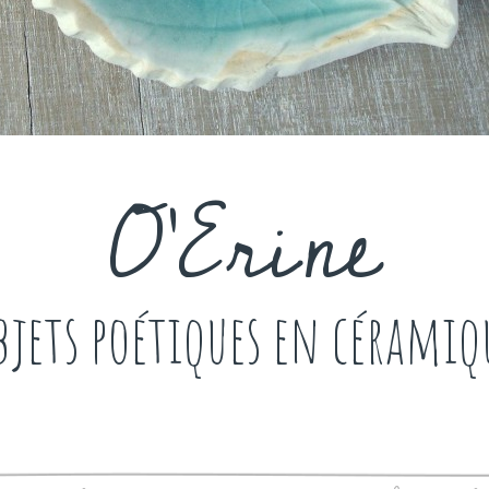
O'Erine
bjets poétiques en céramiq