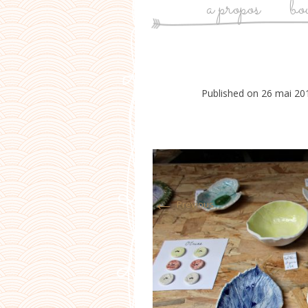
a propos
bo
Published on
26 mai 20
←
Previous