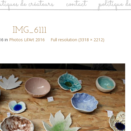
utiques de créateurs
contact
politique d
IMG_6111
16
in
Photos Lil’Art 2016
Full resolution (3318 × 2212)
→
Next