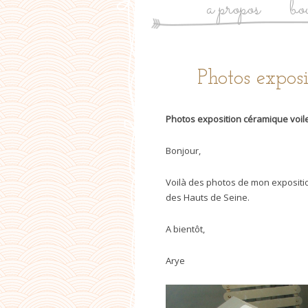
a propos
bo
Post
Photos expos
navigation
Photos exposition céramique voil
Bonjour,
Voilà des photos de mon expositio
des Hauts de Seine.
A bientôt,
Arye