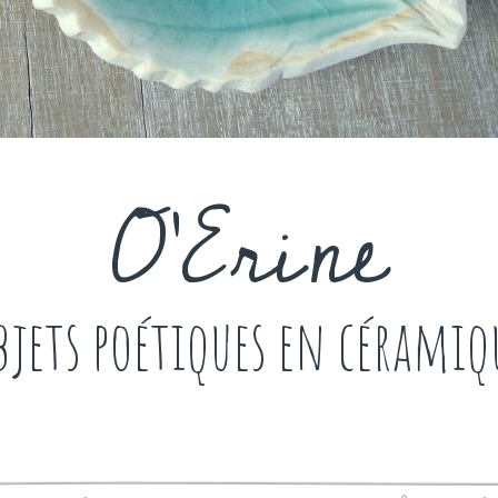
O'Erine
bjets poétiques en céramiq