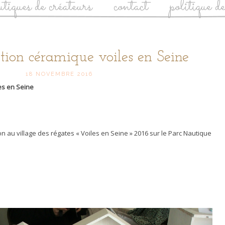
utiques de créateurs
contact
politique d
ition céramique voiles en Seine
18 NOVEMBRE 2016
es en Seine
n au village des régates « Voiles en Seine » 2016 sur le Parc Nautique