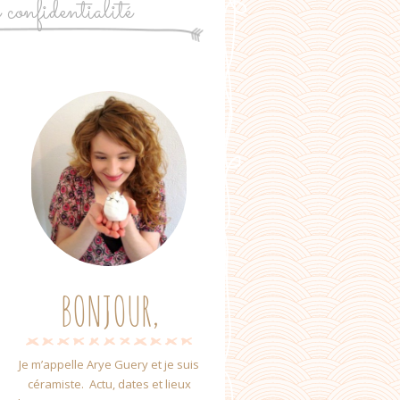
e confidentialité
BONJOUR,
Je m’appelle Arye Guery et je suis
céramiste. Actu, dates et lieux