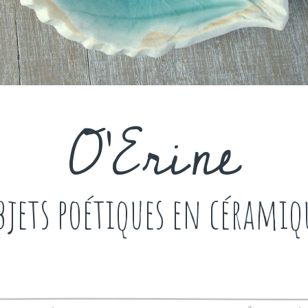
O'Erine
bjets poétiques en céramiq