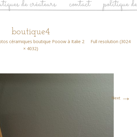
utiques de créateurs
contact
politique d
boutique4
otos céramiques boutique Pooow à Italie 2
Full resolution (3024
× 4032)
→
Next