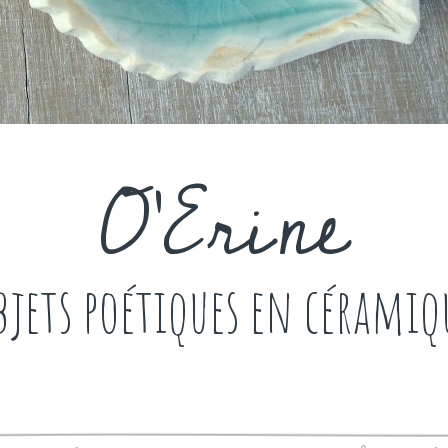
O'Erine
bjets poétiques en céramiq