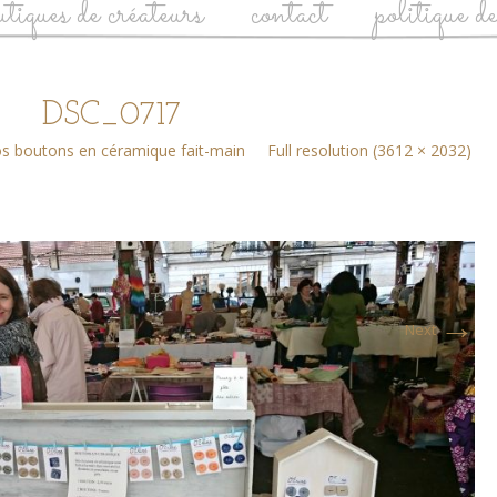
utiques de créateurs
contact
politique d
DSC_0717
s boutons en céramique fait-main
Full resolution (3612 × 2032)
→
Next