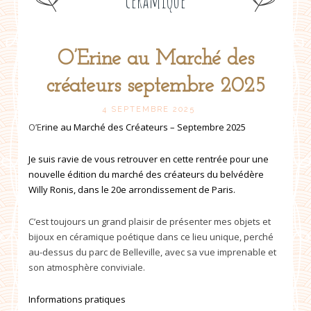
céramique
O’Erine au Marché des
Post
créateurs septembre 2025
navigation
4 SEPTEMBRE 2025
O’E
rine au Marché des Créateurs – Septembre 2025
Je suis ravie de vous retrouver en cette rentrée pour une
nouvelle édition du marché des créateurs du belvédère
Willy Ronis, dans le 20e arrondissement de Paris.
C’est toujours un grand plaisir de présenter mes objets et
bijoux en céramique poétique dans ce lieu unique, perché
au-dessus du parc de Belleville, avec sa vue imprenable et
son atmosphère conviviale.
Informations pratiques