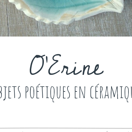
O'Erine
bjets poétiques en céramiq