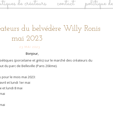
utiques de créateurs
contact
politique d
ateurs du belvédère Willy Ronis
mai 2023
23 MAI 2023
Bonjour,
étiques (porcelaine et grès) sur le marché des créateurs du
ut du parc de Belleville (Paris 20ème).
 pour le mois mai 2023:
vril et lundi 1er mai
 et lundi 8 mai
 mai
 mai