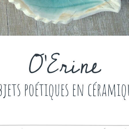
O'Erine
bjets poétiques en céramiq