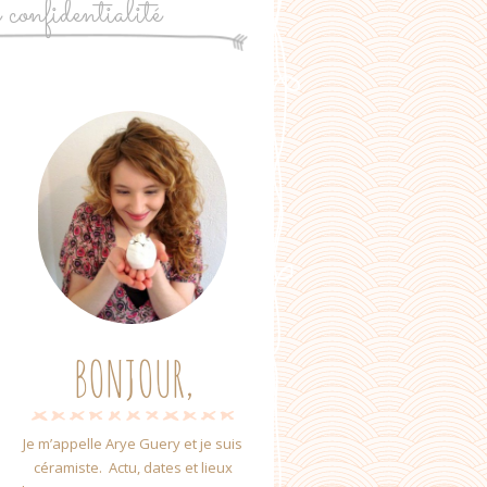
e confidentialité
BONJOUR,
Je m’appelle Arye Guery et je suis
céramiste. Actu, dates et lieux