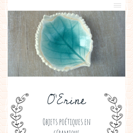
a propos
boutiques de créateurs
contact
politique de confidentialité
O'Erine
Objets poétiques en