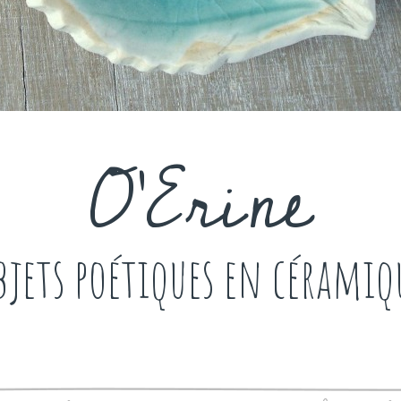
O'Erine
bjets poétiques en céramiq