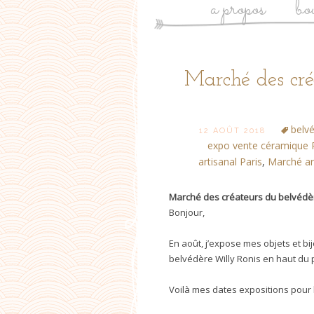
a propos
bo
Post
Marché des cré
navigation
belvé
12 AOÛT 2018
expo vente céramique 
artisanal Paris
,
Marché art
Marché des créateurs du belvédèr
Bonjour,
En août, j’expose mes objets et b
belvédère Willy Ronis en haut du p
Voilà mes dates expositions pour 