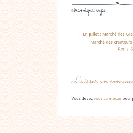
céramique
expo
,
←
En juillet : Marché des Gr
Marché des créateurs 
Ronis:
Laisser un commen
Vous devez
vous connecter
pour 