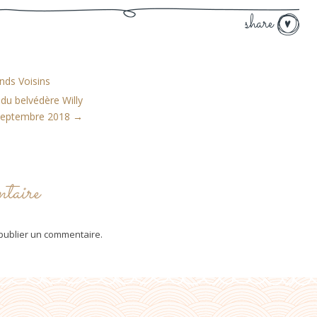
share
ands Voisins
du belvédère Willy
 Septembre 2018
→
taire
publier un commentaire.