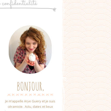
e confidentialité
BONJOUR,
Je m’appelle Arye Guery et je suis
céramiste. Actu, dates et lieux