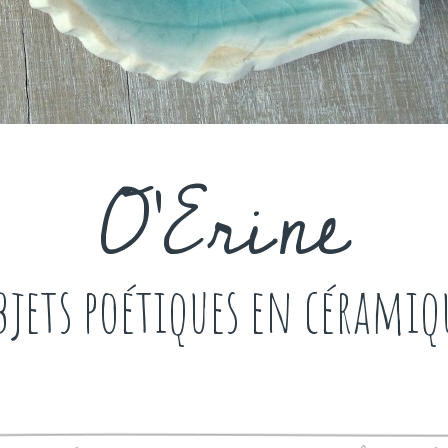
O'Erine
bjets poétiques en céramiq