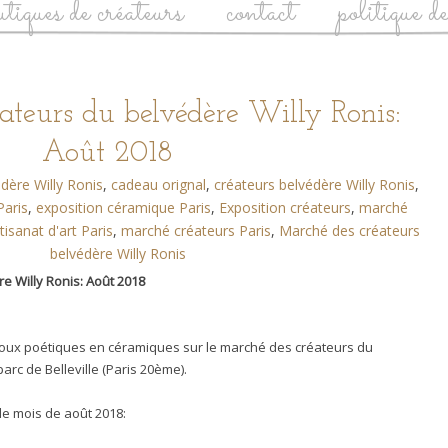
utiques de créateurs
contact
politique d
ateurs du belvédère Willy Ronis:
Août 2018
dère Willy Ronis
,
cadeau orignal
,
créateurs belvédère Willy Ronis
,
Paris
,
exposition céramique Paris
,
Exposition créateurs
,
marché
isanat d'art Paris
,
marché créateurs Paris
,
Marché des créateurs
belvédère Willy Ronis
e Willy Ronis: Août 2018
ijoux poétiques en céramiques sur le marché des créateurs du
arc de Belleville (Paris 20ème).
le mois de août 2018: