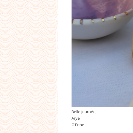
Belle journée,
Arye
O’Erine