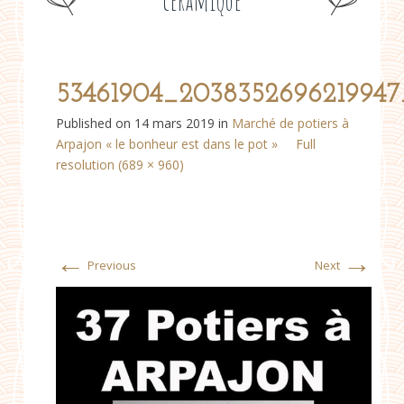
céramique
53461904_203835269621994
Published on
14 mars 2019
in
Marché de potiers à
Arpajon « le bonheur est dans le pot »
Full
resolution (689 × 960)
←
→
Previous
Next