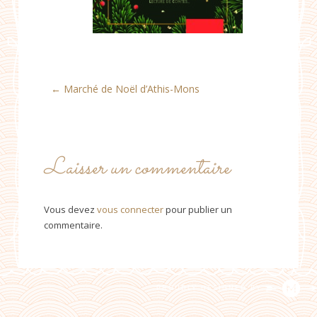
Post
←
Marché de Noël d’Athis-Mons
navigation
Laisser un commentaire
Vous devez
vous connecter
pour publier un
commentaire.
PROUDLY DESIGNED BY