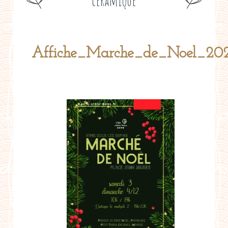
céramique
Affiche_Marche_de_Noel_20